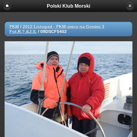
//dodane!!!!!!!!!!
Polski Klub Morski
PKM
/
2012 Listopad - PKM-owcy na Gemini 3
Fot.R.?.&J.S.
/
09DSCF5402