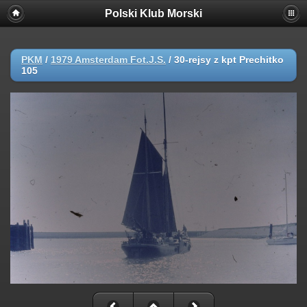
//dodane!!!!!!!!!!
Polski Klub Morski
PKM
/
1979 Amsterdam Fot.J.S.
/
30-rejsy z kpt Prechitko
105