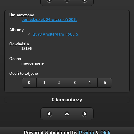
Umieszczono
poniedziałek 24 wrzesień 2018
Albumy
1979 Amsterdam Fot.J.S.
Odwiedzin
12196
Ocena
nieoceniane
Oceń to zdjęcie
0
1
2
3
4
5
0 komentarzy
Powered & designed by
Piwigo
&
Olek